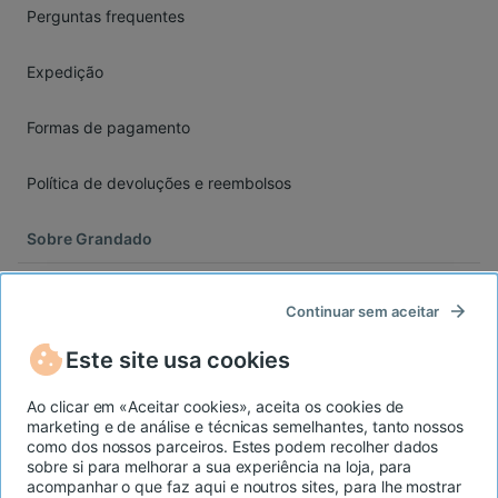
Perguntas frequentes
Expedição
Formas de pagamento
Política de devoluções e reembolsos
Sobre Grandado
Sobre nós
Continuar sem aceitar
Denunciar um produto
Este site usa cookies
Política de Privacidade
Ao clicar em «Aceitar cookies», aceita os cookies de
marketing e de análise e técnicas semelhantes, tanto nossos
como dos nossos parceiros. Estes podem recolher dados
Política de cookies
sobre si para melhorar a sua experiência na loja, para
acompanhar o que faz aqui e noutros sites, para lhe mostrar